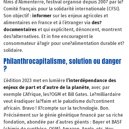
films d’Alimenterre, festival organisé depuis 2007 par le?
Comité français pour la solidarité internationale (CFSI).
Son objectif :
informer
sur les enjeux agricoles et
alimentaires en France et à l’étranger via
des?
documentaires
et qui explicitent, dénoncent, montrent
des?alternatives. Et in fine encouragent le
consommateur à?agir pour une?alimentation durable et?
solidaire.
Philanthrocapitalisme, solution ou danger
?
L’édition 2023 met en lumière
l’interdépendance des
enjeux de part et d’autre de la planète
, avec par
exemple L’Afrique, les?OGM et Bill Gates. Le?milliardaire
veut éradiquer la?faim et le paludisme du?continent
africain. Bravo ! Il?compte sur la technologie. Bon.
Précisément sur le génie génétique financé par sa riche
fondation, abondée par d’autres géants : Bayer et BASF
(chimie de synthèse, OGM), Amazon, Apple, etc. Heu…