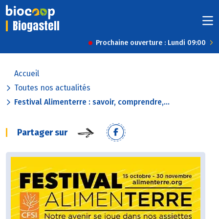
Biogastell
Prochaine ouverture : Lundi 09:00
Accueil
Toutes nos actualités
Festival Alimenterre : savoir, comprendre,...
Partager sur