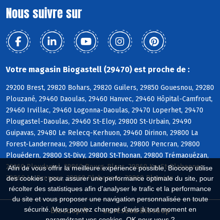
Nous suivre sur
Votre magasin Biogastell (29470) est proche de :
29200 Brest, 29820 Bohars, 29820 Guilers, 29850 Gouesnou, 29280
Plouzané, 29460 Daoulas, 29460 Hanvec, 29460 Hôpital-Camfrout,
29460 Irvillac, 29460 Logonna-Daoulas, 29470 Loperhet, 29470
Plougastel-Daoulas, 29460 St-Eloy, 29800 St-Urbain, 29490
Guipavas, 29480 Le Relecq-Kerhuon, 29460 Dirinon, 29800 La
Forest-Landerneau, 29800 Landerneau, 29800 Pencran, 29800
Plouédern, 29800 St-Divy, 29800 St-Thonan, 29800 Trémaouézan,
29260 Ploudaniel, 29860 Bourg-Blanc, 29860 KerSt-Plabennec,
Afin de vous offrir la meilleure expérience possible, Biocoop utilise
29860 Le Drennec, 29860 Plabennec, 29860 Plouvien
des cookies : pour assurer une performance optimale du site, pour
récolter des statistiques afin d'analyser le trafic et la performance
du site et vous proposer une navigation personnalisée en toute
sécurité. Vous pouvez changer d'avis à tout moment en
Biocoop.fr
Le réseau Biocoop
paramétrant vos cookies. OK pour vous ?