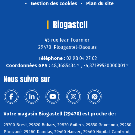
Gestion des cookies
Plan du site
Biogastell
45 rue Jean Fournier
29470 Plougastel-Daoulas
Téléphone :
02 98 04 27 02
Coordonnées GPS :
48,3685434 ° , -4,37199520000001 °
Nous suivre sur
Votre magasin Biogastell (29470) est proche de :
29200 Brest, 29820 Bohars, 29820 Guilers, 29850 Gouesnou, 29280
Plouzané, 29460 Daoulas, 29460 Hanvec, 29460 Hôpital-Camfrout,