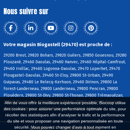
Nous suivre sur
Votre magasin Biogastell (29470) est proche de :
29200 Brest, 29820 Bohars, 29820 Guilers, 29850 Gouesnou, 29280
Plouzané, 29460 Daoulas, 29460 Hanvec, 29460 Hôpital-Camfrout,
29460 Irvillac, 29460 Logonna-Daoulas, 29470 Loperhet, 29470
Plougastel-Daoulas, 29460 St-Eloy, 29800 St-Urbain, 29490
Guipavas, 29480 Le Relecq-Kerhuon, 29460 Dirinon, 29800 La
Forest-Landerneau, 29800 Landerneau, 29800 Pencran, 29800
Plouédern, 29800 St-Divy, 29800 St-Thonan, 29800 Trémaouézan,
29260 Ploudaniel, 29860 Bourg-Blanc, 29860 KerSt-Plabennec,
Afin de vous offrir la meilleure expérience possible, Biocoop utilise
29860 Le Drennec, 29860 Plabennec, 29860 Plouvien
des cookies : pour assurer une performance optimale du site, pour
récolter des statistiques afin d'analyser le trafic et la performance
du site et vous proposer une navigation personnalisée en toute
sécurité. Vous pouvez changer d'avis à tout moment en
Biocoop.fr
Le réseau Biocoop