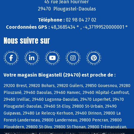
45 rue Jean Fournier
29470 Plougastel-Daoulas
Téléphone :
02 98 04 27 02
Coordonnées GPS :
48,3685434 ° , -4,37199520000001 °
Nous suivre sur
Votre magasin Biogastell (29470) est proche de :
29200 Brest, 29820 Bohars, 29820 Guilers, 29850 Gouesnou, 29280
Plouzané, 29460 Daoulas, 29460 Hanvec, 29460 Hôpital-Camfrout,
29460 Irvillac, 29460 Logonna-Daoulas, 29470 Loperhet, 29470
Plougastel-Daoulas, 29460 St-Eloy, 29800 St-Urbain, 29490
Guipavas, 29480 Le Relecq-Kerhuon, 29460 Dirinon, 29800 La
Forest-Landerneau, 29800 Landerneau, 29800 Pencran, 29800
Plouédern, 29800 St-Divy, 29800 St-Thonan, 29800 Trémaouézan,
29260 Ploudaniel, 29860 Bourg-Blanc, 29860 KerSt-Plabennec,