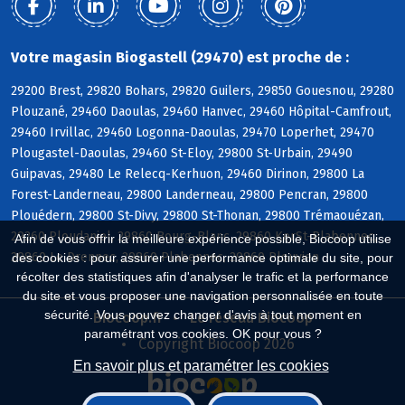
Votre magasin Biogastell (29470) est proche de :
29200 Brest, 29820 Bohars, 29820 Guilers, 29850 Gouesnou, 29280
Plouzané, 29460 Daoulas, 29460 Hanvec, 29460 Hôpital-Camfrout,
29460 Irvillac, 29460 Logonna-Daoulas, 29470 Loperhet, 29470
Plougastel-Daoulas, 29460 St-Eloy, 29800 St-Urbain, 29490
Guipavas, 29480 Le Relecq-Kerhuon, 29460 Dirinon, 29800 La
Forest-Landerneau, 29800 Landerneau, 29800 Pencran, 29800
Plouédern, 29800 St-Divy, 29800 St-Thonan, 29800 Trémaouézan,
29260 Ploudaniel, 29860 Bourg-Blanc, 29860 KerSt-Plabennec,
Afin de vous offrir la meilleure expérience possible, Biocoop utilise
29860 Le Drennec, 29860 Plabennec, 29860 Plouvien
des cookies : pour assurer une performance optimale du site, pour
récolter des statistiques afin d'analyser le trafic et la performance
du site et vous proposer une navigation personnalisée en toute
sécurité. Vous pouvez changer d'avis à tout moment en
Biocoop.fr
Le réseau Biocoop
paramétrant vos cookies. OK pour vous ?
Copyright Biocoop 2026
En savoir plus et paramétrer les cookies