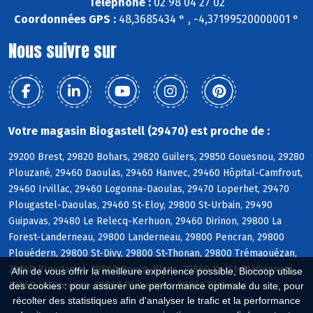
Téléphone :
02 98 04 27 02
Coordonnées GPS :
48,3685434 ° , -4,37199520000001 °
Nous suivre sur
Votre magasin Biogastell (29470) est proche de :
29200 Brest, 29820 Bohars, 29820 Guilers, 29850 Gouesnou, 29280
Plouzané, 29460 Daoulas, 29460 Hanvec, 29460 Hôpital-Camfrout,
29460 Irvillac, 29460 Logonna-Daoulas, 29470 Loperhet, 29470
Plougastel-Daoulas, 29460 St-Eloy, 29800 St-Urbain, 29490
Guipavas, 29480 Le Relecq-Kerhuon, 29460 Dirinon, 29800 La
Forest-Landerneau, 29800 Landerneau, 29800 Pencran, 29800
Plouédern, 29800 St-Divy, 29800 St-Thonan, 29800 Trémaouézan,
29260 Ploudaniel, 29860 Bourg-Blanc, 29860 KerSt-Plabennec,
Afin de vous offrir la meilleure expérience possible, Biocoop utilise
29860 Le Drennec, 29860 Plabennec, 29860 Plouvien
des cookies : pour assurer une performance optimale du site, pour
récolter des statistiques afin d'analyser le trafic et la performance