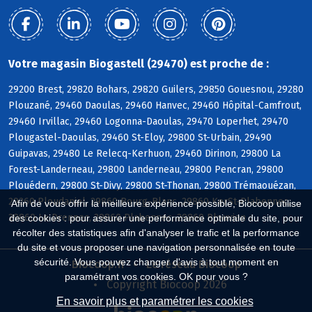
Votre magasin Biogastell (29470) est proche de :
29200 Brest, 29820 Bohars, 29820 Guilers, 29850 Gouesnou, 29280
Plouzané, 29460 Daoulas, 29460 Hanvec, 29460 Hôpital-Camfrout,
29460 Irvillac, 29460 Logonna-Daoulas, 29470 Loperhet, 29470
Plougastel-Daoulas, 29460 St-Eloy, 29800 St-Urbain, 29490
Guipavas, 29480 Le Relecq-Kerhuon, 29460 Dirinon, 29800 La
Forest-Landerneau, 29800 Landerneau, 29800 Pencran, 29800
Plouédern, 29800 St-Divy, 29800 St-Thonan, 29800 Trémaouézan,
29260 Ploudaniel, 29860 Bourg-Blanc, 29860 KerSt-Plabennec,
Afin de vous offrir la meilleure expérience possible, Biocoop utilise
29860 Le Drennec, 29860 Plabennec, 29860 Plouvien
des cookies : pour assurer une performance optimale du site, pour
récolter des statistiques afin d'analyser le trafic et la performance
du site et vous proposer une navigation personnalisée en toute
sécurité. Vous pouvez changer d'avis à tout moment en
Biocoop.fr
Le réseau Biocoop
paramétrant vos cookies. OK pour vous ?
Copyright Biocoop 2026
En savoir plus et paramétrer les cookies