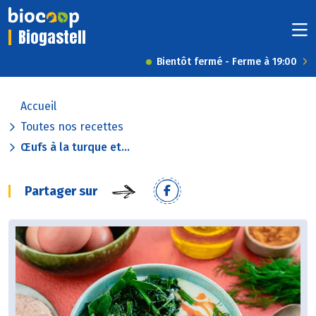
Biogastell
Bientôt fermé - Ferme à 19:00
Accueil
Toutes nos recettes
Œufs à la turque et...
Partager sur