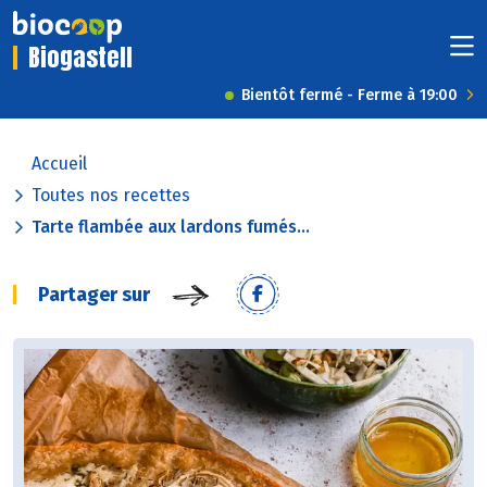
Biogastell
Bientôt fermé - Ferme à 19:00
Accueil
Toutes nos recettes
Tarte flambée aux lardons fumés...
Partager sur