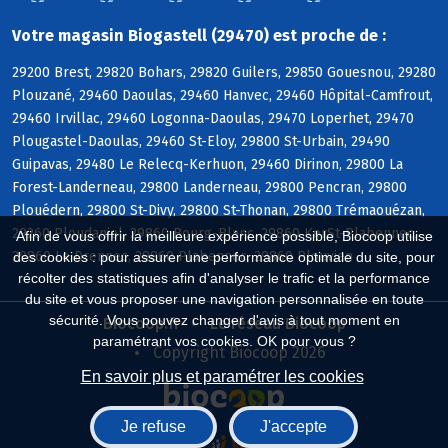
Votre magasin Biogastell (29470) est proche de :
29200 Brest, 29820 Bohars, 29820 Guilers, 29850 Gouesnou, 29280
Plouzané, 29460 Daoulas, 29460 Hanvec, 29460 Hôpital-Camfrout,
29460 Irvillac, 29460 Logonna-Daoulas, 29470 Loperhet, 29470
Plougastel-Daoulas, 29460 St-Eloy, 29800 St-Urbain, 29490
Guipavas, 29480 Le Relecq-Kerhuon, 29460 Dirinon, 29800 La
Forest-Landerneau, 29800 Landerneau, 29800 Pencran, 29800
Plouédern, 29800 St-Divy, 29800 St-Thonan, 29800 Trémaouézan,
29260 Ploudaniel, 29860 Bourg-Blanc, 29860 KerSt-Plabennec,
Afin de vous offrir la meilleure expérience possible, Biocoop utilise
29860 Le Drennec, 29860 Plabennec, 29860 Plouvien
des cookies : pour assurer une performance optimale du site, pour
récolter des statistiques afin d'analyser le trafic et la performance
du site et vous proposer une navigation personnalisée en toute
sécurité. Vous pouvez changer d'avis à tout moment en
Biocoop.fr
Le réseau Biocoop
paramétrant vos cookies. OK pour vous ?
Copyright Biocoop 2026
En savoir plus et paramétrer les cookies
Je refuse
J'accepte
Réalisé par