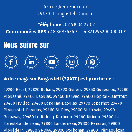
45 rue Jean Fournier
29470 Plougastel-Daoulas
Téléphone :
02 98 04 27 02
Coordonnées GPS :
48,3685434 ° , -4,37199520000001 °
Nous suivre sur
Votre magasin Biogastell (29470) est proche de :
29200 Brest, 29820 Bohars, 29820 Guilers, 29850 Gouesnou, 29280
Plouzané, 29460 Daoulas, 29460 Hanvec, 29460 Hôpital-Camfrout,
29460 Irvillac, 29460 Logonna-Daoulas, 29470 Loperhet, 29470
Plougastel-Daoulas, 29460 St-Eloy, 29800 St-Urbain, 29490
Guipavas, 29480 Le Relecq-Kerhuon, 29460 Dirinon, 29800 La
Forest-Landerneau, 29800 Landerneau, 29800 Pencran, 29800
Plouédern, 29800 St-Divy, 29800 St-Thonan, 29800 Trémaouézan,