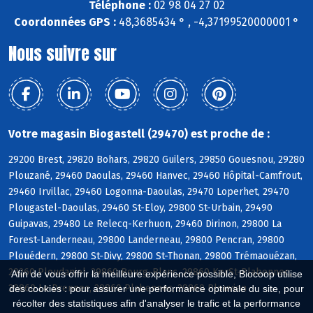
Téléphone :
02 98 04 27 02
Coordonnées GPS :
48,3685434 ° , -4,37199520000001 °
Nous suivre sur
Votre magasin Biogastell (29470) est proche de :
29200 Brest, 29820 Bohars, 29820 Guilers, 29850 Gouesnou, 29280
Plouzané, 29460 Daoulas, 29460 Hanvec, 29460 Hôpital-Camfrout,
29460 Irvillac, 29460 Logonna-Daoulas, 29470 Loperhet, 29470
Plougastel-Daoulas, 29460 St-Eloy, 29800 St-Urbain, 29490
Guipavas, 29480 Le Relecq-Kerhuon, 29460 Dirinon, 29800 La
Forest-Landerneau, 29800 Landerneau, 29800 Pencran, 29800
Plouédern, 29800 St-Divy, 29800 St-Thonan, 29800 Trémaouézan,
29260 Ploudaniel, 29860 Bourg-Blanc, 29860 KerSt-Plabennec,
Afin de vous offrir la meilleure expérience possible, Biocoop utilise
29860 Le Drennec, 29860 Plabennec, 29860 Plouvien
des cookies : pour assurer une performance optimale du site, pour
récolter des statistiques afin d'analyser le trafic et la performance