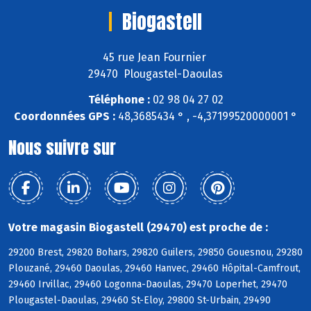
Biogastell
45 rue Jean Fournier
29470 Plougastel-Daoulas
Téléphone :
02 98 04 27 02
Coordonnées GPS :
48,3685434 ° , -4,37199520000001 °
Nous suivre sur
Votre magasin Biogastell (29470) est proche de :
29200 Brest, 29820 Bohars, 29820 Guilers, 29850 Gouesnou, 29280
Plouzané, 29460 Daoulas, 29460 Hanvec, 29460 Hôpital-Camfrout,
29460 Irvillac, 29460 Logonna-Daoulas, 29470 Loperhet, 29470
Plougastel-Daoulas, 29460 St-Eloy, 29800 St-Urbain, 29490