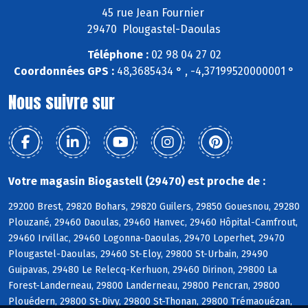
45 rue Jean Fournier
29470 Plougastel-Daoulas
Téléphone :
02 98 04 27 02
Coordonnées GPS :
48,3685434 ° , -4,37199520000001 °
Nous suivre sur
Votre magasin Biogastell (29470) est proche de :
29200 Brest, 29820 Bohars, 29820 Guilers, 29850 Gouesnou, 29280
Plouzané, 29460 Daoulas, 29460 Hanvec, 29460 Hôpital-Camfrout,
29460 Irvillac, 29460 Logonna-Daoulas, 29470 Loperhet, 29470
Plougastel-Daoulas, 29460 St-Eloy, 29800 St-Urbain, 29490
Guipavas, 29480 Le Relecq-Kerhuon, 29460 Dirinon, 29800 La
Forest-Landerneau, 29800 Landerneau, 29800 Pencran, 29800
Plouédern, 29800 St-Divy, 29800 St-Thonan, 29800 Trémaouézan,