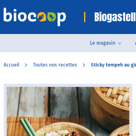
Biogastell
Le magasin
Accueil
Toutes nos recettes
Sticky tempeh au gin