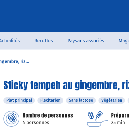
Actualités
Recettes
Paysans associés
Maga
gembre, riz...
Sticky tempeh au gingembre, riz
Plat principal
Flexitarien
Sans lactose
Végétarien
Nombre de personnes
Prépara
4 personnes
25 min