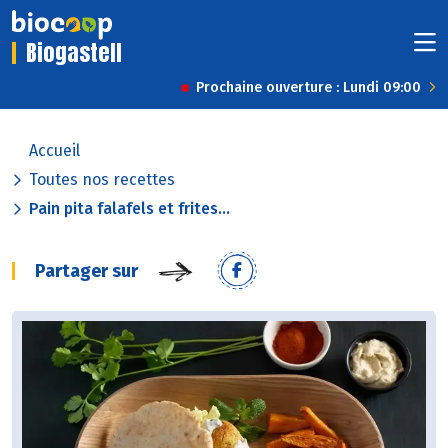
Biogastell
Prochaine ouverture : Lundi 09:00
Accueil
Toutes nos recettes
Pain pita falafels et frites...
Partager sur