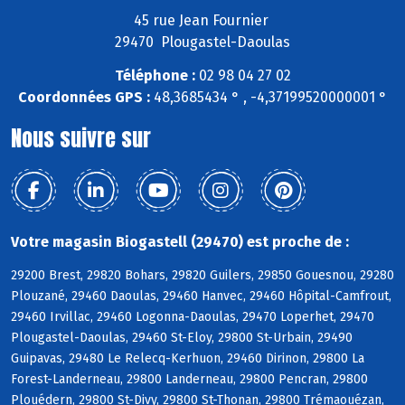
45 rue Jean Fournier
29470 Plougastel-Daoulas
Téléphone :
02 98 04 27 02
Coordonnées GPS :
48,3685434 ° , -4,37199520000001 °
Nous suivre sur
Votre magasin Biogastell (29470) est proche de :
29200 Brest, 29820 Bohars, 29820 Guilers, 29850 Gouesnou, 29280
Plouzané, 29460 Daoulas, 29460 Hanvec, 29460 Hôpital-Camfrout,
29460 Irvillac, 29460 Logonna-Daoulas, 29470 Loperhet, 29470
Plougastel-Daoulas, 29460 St-Eloy, 29800 St-Urbain, 29490
Guipavas, 29480 Le Relecq-Kerhuon, 29460 Dirinon, 29800 La
Forest-Landerneau, 29800 Landerneau, 29800 Pencran, 29800
Plouédern, 29800 St-Divy, 29800 St-Thonan, 29800 Trémaouézan,