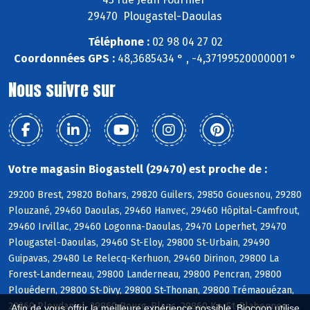
29470 Plougastel-Daoulas
Téléphone :
02 98 04 27 02
Coordonnées GPS :
48,3685434 ° , -4,37199520000001 °
Nous suivre sur
Votre magasin Biogastell (29470) est proche de :
29200 Brest, 29820 Bohars, 29820 Guilers, 29850 Gouesnou, 29280
Plouzané, 29460 Daoulas, 29460 Hanvec, 29460 Hôpital-Camfrout,
29460 Irvillac, 29460 Logonna-Daoulas, 29470 Loperhet, 29470
Plougastel-Daoulas, 29460 St-Eloy, 29800 St-Urbain, 29490
Guipavas, 29480 Le Relecq-Kerhuon, 29460 Dirinon, 29800 La
Forest-Landerneau, 29800 Landerneau, 29800 Pencran, 29800
Plouédern, 29800 St-Divy, 29800 St-Thonan, 29800 Trémaouézan,
29260 Ploudaniel, 29860 Bourg-Blanc, 29860 KerSt-Plabennec,
Afin de vous offrir la meilleure expérience possible, Biocoop utilise