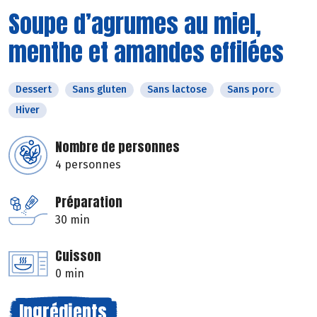
Soupe d’agrumes au miel,
menthe et amandes effilées
Dessert
Sans gluten
Sans lactose
Sans porc
Hiver
Nombre de personnes
4 personnes
Préparation
30 min
Cuisson
0 min
Ingrédients