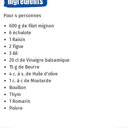
Ingrédients
Pour 4 personnes
600 g de Filet mignon
6 échalote
1 Raisin
2 Figue
3 Ail
20 cl de Vinaigre balsamique
15 g de Beurre
4 c. à s. de Huile d'olive
1 c. à c de Moutarde
Bouillon
Thym
1 Romarin
Poivre