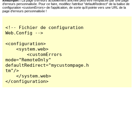
Remarques :
La page d'erreurs actuellement affichée peut être remplacée par une page
d'erreurs personnalisée. Pour ce faire, modifiez l'attribut "defaultRedirect" de la balise de
configuration <customErrors> de l'application, de sorte qu'il pointe vers une URL de la
page d'erreurs personnalisée !
<!-- Fichier de configuration 
Web.Config -->

<configuration>

    <system.web>

        <customErrors 
mode="RemoteOnly" 
defaultRedirect="mycustompage.h
tm"/>

    </system.web>

</configuration>