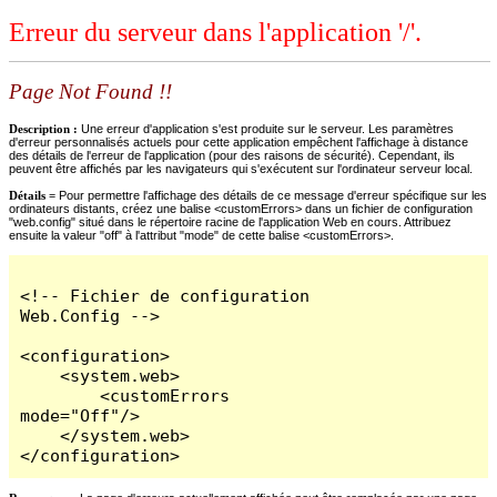
Erreur du serveur dans l'application '/'.
Page Not Found !!
Description :
Une erreur d'application s'est produite sur le serveur. Les paramètres
d'erreur personnalisés actuels pour cette application empêchent l'affichage à distance
des détails de l'erreur de l'application (pour des raisons de sécurité). Cependant, ils
peuvent être affichés par les navigateurs qui s'exécutent sur l'ordinateur serveur local.
Détails =
Pour permettre l'affichage des détails de ce message d'erreur spécifique sur les
ordinateurs distants, créez une balise <customErrors> dans un fichier de configuration
"web.config" situé dans le répertoire racine de l'application Web en cours. Attribuez
ensuite la valeur "off" à l'attribut "mode" de cette balise <customErrors>.
<!-- Fichier de configuration 
Web.Config -->

<configuration>

    <system.web>

        <customErrors 
mode="Off"/>

    </system.web>

</configuration>