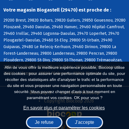
Votre magasin Biogastell (29470) est proche de :
29200 Brest, 29820 Bohars, 29820 Guilers, 29850 Gouesnou, 29280
Plouzané, 29460 Daoulas, 29460 Hanvec, 29460 Hôpital-Camfrout,
29460 Irvillac, 29460 Logonna-Daoulas, 29470 Loperhet, 29470
Plougastel-Daoulas, 29460 St-Eloy, 29800 St-Urbain, 29490
Guipavas, 29480 Le Relecq-Kerhuon, 29460 Dirinon, 29800 La
Forest-Landerneau, 29800 Landerneau, 29800 Pencran, 29800
Plouédern, 29800 St-Divy, 29800 St-Thonan, 29800 Trémaouézan,
29260 Ploudaniel, 29860 Bourg-Blanc, 29860 KerSt-Plabennec,
Afin de vous offrir la meilleure expérience possible, Biocoop utilise
29860 Le Drennec, 29860 Plabennec, 29860 Plouvien
des cookies : pour assurer une performance optimale du site, pour
récolter des statistiques afin d'analyser le trafic et la performance
du site et vous proposer une navigation personnalisée en toute
sécurité. Vous pouvez changer d'avis à tout moment en
Biocoop.fr
Le réseau Biocoop
paramétrant vos cookies. OK pour vous ?
Copyright Biocoop 2026
En savoir plus et paramétrer les cookies
Je refuse
J'accepte
Réalisé par