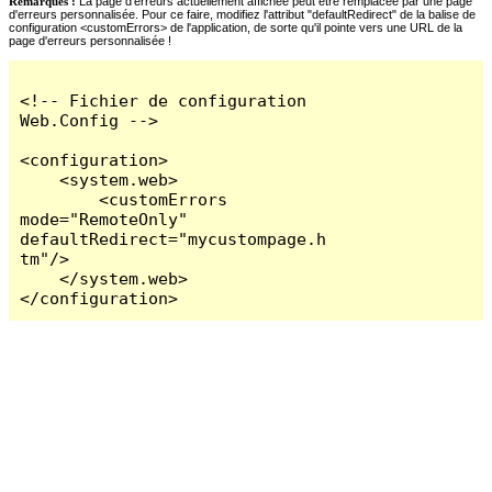
Remarques :
La page d'erreurs actuellement affichée peut être remplacée par une page
d'erreurs personnalisée. Pour ce faire, modifiez l'attribut "defaultRedirect" de la balise de
configuration <customErrors> de l'application, de sorte qu'il pointe vers une URL de la
page d'erreurs personnalisée !
<!-- Fichier de configuration 
Web.Config -->

<configuration>

    <system.web>

        <customErrors 
mode="RemoteOnly" 
defaultRedirect="mycustompage.h
tm"/>

    </system.web>

</configuration>