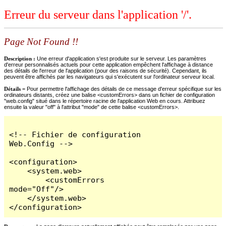
Erreur du serveur dans l'application '/'.
Page Not Found !!
Description :
Une erreur d'application s'est produite sur le serveur. Les paramètres
d'erreur personnalisés actuels pour cette application empêchent l'affichage à distance
des détails de l'erreur de l'application (pour des raisons de sécurité). Cependant, ils
peuvent être affichés par les navigateurs qui s'exécutent sur l'ordinateur serveur local.
Détails =
Pour permettre l'affichage des détails de ce message d'erreur spécifique sur les
ordinateurs distants, créez une balise <customErrors> dans un fichier de configuration
"web.config" situé dans le répertoire racine de l'application Web en cours. Attribuez
ensuite la valeur "off" à l'attribut "mode" de cette balise <customErrors>.
<!-- Fichier de configuration 
Web.Config -->

<configuration>

    <system.web>

        <customErrors 
mode="Off"/>

    </system.web>

</configuration>