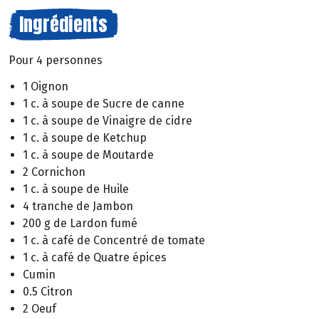
Ingrédients
Pour 4 personnes
1 Oignon
1 c. à soupe de Sucre de canne
1 c. à soupe de Vinaigre de cidre
1 c. à soupe de Ketchup
1 c. à soupe de Moutarde
2 Cornichon
1 c. à soupe de Huile
4 tranche de Jambon
200 g de Lardon fumé
1 c. à café de Concentré de tomate
1 c. à café de Quatre épices
Cumin
0.5 Citron
2 Oeuf