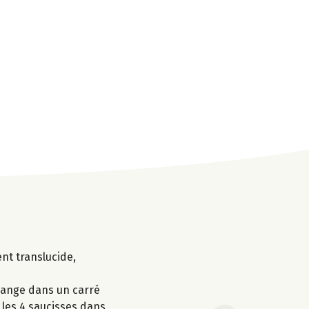
ent translucide,
élange dans un carré
 les 4 saucisses dans