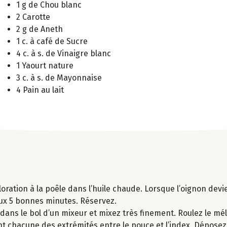
1 g de Chou blanc
2 Carotte
2 g de Aneth
1 c. à café de Sucre
4 c. à s. de Vinaigre blanc
1 Yaourt nature
3 c. à s. de Mayonnaise
4 Pain au lait
loration à la poêle dans l’huile chaude. Lorsque l’oignon devi
doux 5 bonnes minutes. Réservez.
 dans le bol d’un mixeur et mixez très finement. Roulez le m
ant chacune des extrémités entre le pouce et l’index. Déposez