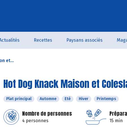
Actualités
Recettes
Paysans associés
Maga
n et...
Hot Dog Knack Maison et Colesl
Plat principal
Automne
Eté
Hiver
Printemps
Nombre de personnes
Prépara
4 personnes
15 min