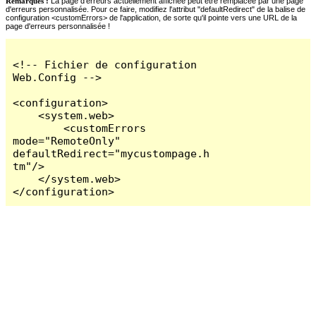
Remarques :
La page d'erreurs actuellement affichée peut être remplacée par une page
d'erreurs personnalisée. Pour ce faire, modifiez l'attribut "defaultRedirect" de la balise de
configuration <customErrors> de l'application, de sorte qu'il pointe vers une URL de la
page d'erreurs personnalisée !
<!-- Fichier de configuration 
Web.Config -->

<configuration>

    <system.web>

        <customErrors 
mode="RemoteOnly" 
defaultRedirect="mycustompage.h
tm"/>

    </system.web>

</configuration>