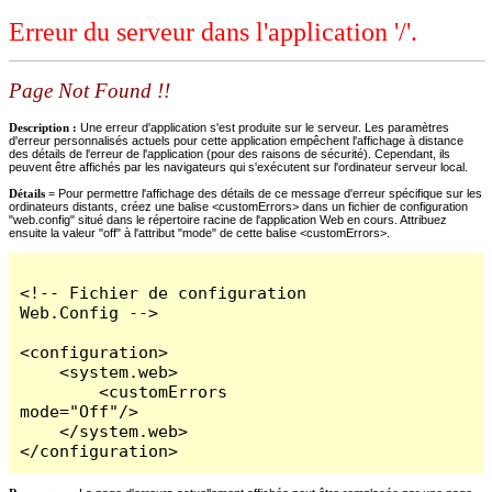
Erreur du serveur dans l'application '/'.
Page Not Found !!
Description :
Une erreur d'application s'est produite sur le serveur. Les paramètres
d'erreur personnalisés actuels pour cette application empêchent l'affichage à distance
des détails de l'erreur de l'application (pour des raisons de sécurité). Cependant, ils
peuvent être affichés par les navigateurs qui s'exécutent sur l'ordinateur serveur local.
Détails =
Pour permettre l'affichage des détails de ce message d'erreur spécifique sur les
ordinateurs distants, créez une balise <customErrors> dans un fichier de configuration
"web.config" situé dans le répertoire racine de l'application Web en cours. Attribuez
ensuite la valeur "off" à l'attribut "mode" de cette balise <customErrors>.
<!-- Fichier de configuration 
Web.Config -->

<configuration>

    <system.web>

        <customErrors 
mode="Off"/>

    </system.web>

</configuration>