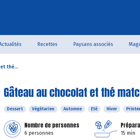
Actualités
Recettes
Paysans associés
Maga
t thé...
Gâteau au chocolat et thé mat
Dessert
Végétarien
Automne
Eté
Hiver
Print
Nombre de personnes
Prépara
6 personnes
15 min