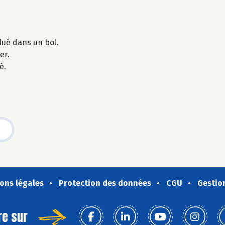
ilué dans un bol.
er.
é.
ons légales
Protection des données
CGU
Gestio
re sur