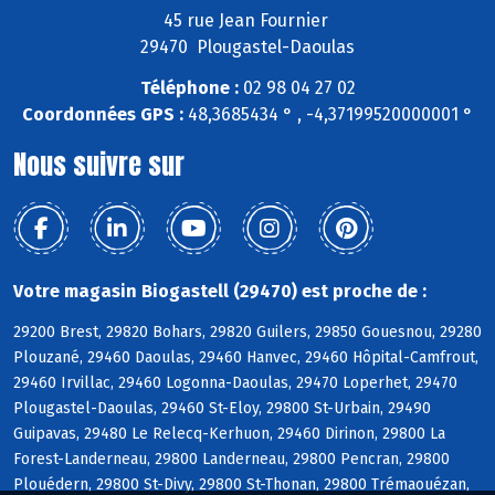
45 rue Jean Fournier
29470 Plougastel-Daoulas
Téléphone :
02 98 04 27 02
Coordonnées GPS :
48,3685434 ° , -4,37199520000001 °
Nous suivre sur
Votre magasin Biogastell (29470) est proche de :
29200 Brest, 29820 Bohars, 29820 Guilers, 29850 Gouesnou, 29280
Plouzané, 29460 Daoulas, 29460 Hanvec, 29460 Hôpital-Camfrout,
29460 Irvillac, 29460 Logonna-Daoulas, 29470 Loperhet, 29470
Plougastel-Daoulas, 29460 St-Eloy, 29800 St-Urbain, 29490
Guipavas, 29480 Le Relecq-Kerhuon, 29460 Dirinon, 29800 La
Forest-Landerneau, 29800 Landerneau, 29800 Pencran, 29800
Plouédern, 29800 St-Divy, 29800 St-Thonan, 29800 Trémaouézan,