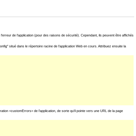
l'erreur de l'application (pour des raisons de sécurité). Cependant, ils peuvent être affichés
fig" situé dans le répertoire racine de l'application Web en cours. Attribuez ensuite la
uration <customErrors> de l'application, de sorte qu'il pointe vers une URL de la page