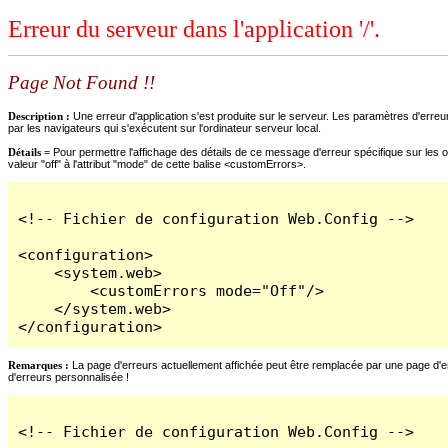
Erreur du serveur dans l'application '/'.
Page Not Found !!
Description :
Une erreur d'application s'est produite sur le serveur. Les paramètres d'erreur
par les navigateurs qui s'exécutent sur l'ordinateur serveur local.
Détails =
Pour permettre l'affichage des détails de ce message d'erreur spécifique sur les o
valeur "off" à l'attribut "mode" de cette balise <customErrors>.
<!-- Fichier de configuration Web.Config -->

<configuration>

    <system.web>

        <customErrors mode="Off"/>

    </system.web>

</configuration>
Remarques :
La page d'erreurs actuellement affichée peut être remplacée par une page d'erre
d'erreurs personnalisée !
<!-- Fichier de configuration Web.Config -->
