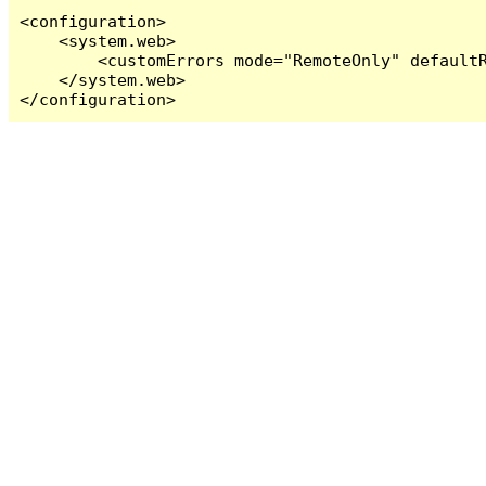
<configuration>

    <system.web>

        <customErrors mode="RemoteOnly" defaultR
    </system.web>

</configuration>