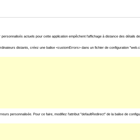
 personnalisés actuels pour cette application empêchent l'affichage à distance des détails de 
rdinateurs distants, créez une balise <customErrors> dans un fichier de configuration "web.con
urs personnalisée. Pour ce faire, modifiez l'attribut "defaultRedirect" de la balise de config