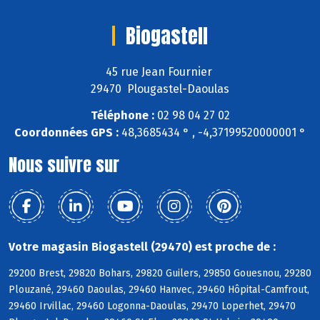
Biogastell
45 rue Jean Fournier
29470 Plougastel-Daoulas
Téléphone :
02 98 04 27 02
Coordonnées GPS :
48,3685434 ° , -4,37199520000001 °
Nous suivre sur
Votre magasin Biogastell (29470) est proche de :
29200 Brest, 29820 Bohars, 29820 Guilers, 29850 Gouesnou, 29280
Plouzané, 29460 Daoulas, 29460 Hanvec, 29460 Hôpital-Camfrout,
29460 Irvillac, 29460 Logonna-Daoulas, 29470 Loperhet, 29470