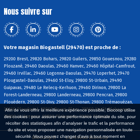
Nous suivre sur
Votre magasin Biogastell (29470) est proche de :
29200 Brest, 29820 Bohars, 29820 Guilers, 29850 Gouesnou, 29280
Plouzané, 29460 Daoulas, 29460 Hanvec, 29460 Hôpital-Camfrout,
29460 Irvillac, 29460 Logonna-Daoulas, 29470 Loperhet, 29470
Plougastel-Daoulas, 29460 St-Eloy, 29800 St-Urbain, 29490
Guipavas, 29480 Le Relecq-Kerhuon, 29460 Dirinon, 29800 La
Forest-Landerneau, 29800 Landerneau, 29800 Pencran, 29800
Plouédern, 29800 St-Divy, 29800 St-Thonan, 29800 Trémaouézan,
29260 Ploudaniel, 29860 Bourg-Blanc, 29860 KerSt-Plabennec,
Afin de vous offrir la meilleure expérience possible, Biocoop utilise
29860 Le Drennec, 29860 Plabennec, 29860 Plouvien
des cookies : pour assurer une performance optimale du site, pour
récolter des statistiques afin d'analyser le trafic et la performance
du site et vous proposer une navigation personnalisée en toute
sécurité. Vous pouvez changer d'avis à tout moment en
Biocoop.fr
Le réseau Biocoop