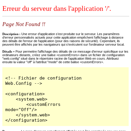
Erreur du serveur dans l'application '/'.
Page Not Found !!
Description :
Une erreur d'application s'est produite sur le serveur. Les paramètres
d'erreur personnalisés actuels pour cette application empêchent l'affichage à distance
des détails de l'erreur de l'application (pour des raisons de sécurité). Cependant, ils
peuvent être affichés par les navigateurs qui s'exécutent sur l'ordinateur serveur local.
Détails =
Pour permettre l'affichage des détails de ce message d'erreur spécifique sur les
ordinateurs distants, créez une balise <customErrors> dans un fichier de configuration
"web.config" situé dans le répertoire racine de l'application Web en cours. Attribuez
ensuite la valeur "off" à l'attribut "mode" de cette balise <customErrors>.
<!-- Fichier de configuration 
Web.Config -->

<configuration>

    <system.web>

        <customErrors 
mode="Off"/>

    </system.web>

</configuration>