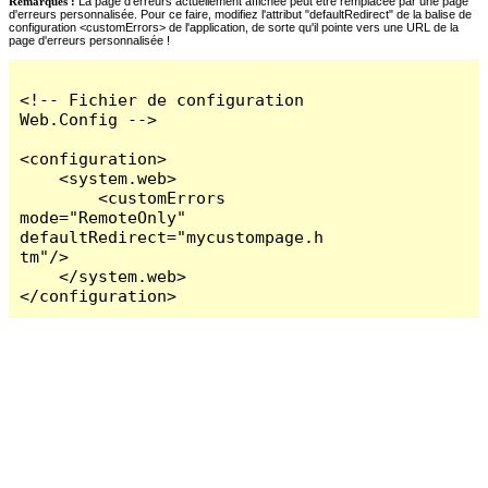
Remarques :
La page d'erreurs actuellement affichée peut être remplacée par une page
d'erreurs personnalisée. Pour ce faire, modifiez l'attribut "defaultRedirect" de la balise de
configuration <customErrors> de l'application, de sorte qu'il pointe vers une URL de la
page d'erreurs personnalisée !
<!-- Fichier de configuration 
Web.Config -->

<configuration>

    <system.web>

        <customErrors 
mode="RemoteOnly" 
defaultRedirect="mycustompage.h
tm"/>

    </system.web>

</configuration>