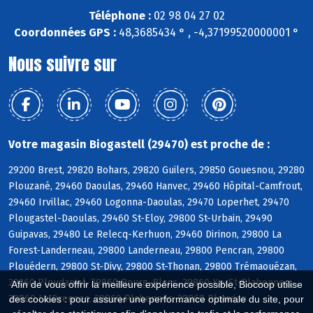
Téléphone :
02 98 04 27 02
Coordonnées GPS :
48,3685434 ° , -4,37199520000001 °
Nous suivre sur
Votre magasin Biogastell (29470) est proche de :
29200 Brest, 29820 Bohars, 29820 Guilers, 29850 Gouesnou, 29280
Plouzané, 29460 Daoulas, 29460 Hanvec, 29460 Hôpital-Camfrout,
29460 Irvillac, 29460 Logonna-Daoulas, 29470 Loperhet, 29470
Plougastel-Daoulas, 29460 St-Eloy, 29800 St-Urbain, 29490
Guipavas, 29480 Le Relecq-Kerhuon, 29460 Dirinon, 29800 La
Forest-Landerneau, 29800 Landerneau, 29800 Pencran, 29800
Plouédern, 29800 St-Divy, 29800 St-Thonan, 29800 Trémaouézan,
29260 Ploudaniel, 29860 Bourg-Blanc, 29860 KerSt-Plabennec,
Afin de vous offrir la meilleure expérience possible, Biocoop utilise
29860 Le Drennec, 29860 Plabennec, 29860 Plouvien
des cookies : pour assurer une performance optimale du site, pour