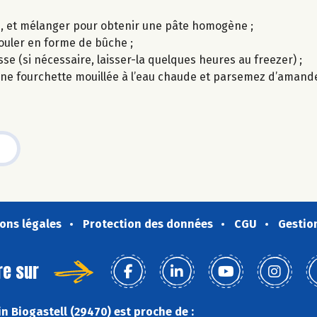
m, et mélanger pour obtenir une pâte homogène ;
 rouler en forme de bûche ;
se (si nécessaire, laisser-la quelques heures au freezer) ;
 une fourchette mouillée à l’eau chaude et parsemez d’amand
ons légales
Protection des données
CGU
Gestio
re sur
n Biogastell (29470) est proche de :