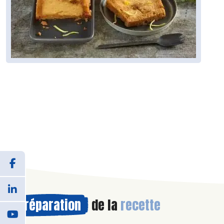
Préparation
de la
recette