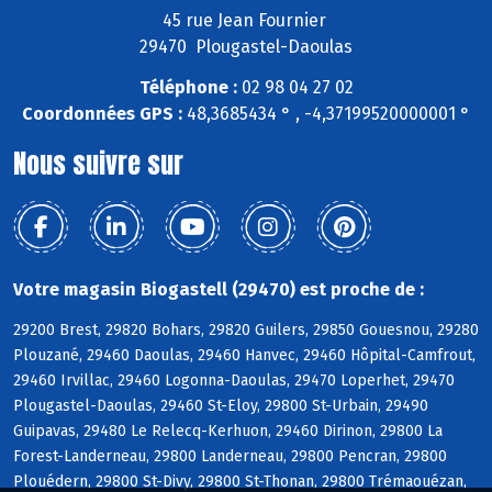
45 rue Jean Fournier
29470 Plougastel-Daoulas
Téléphone :
02 98 04 27 02
Coordonnées GPS :
48,3685434 ° , -4,37199520000001 °
Nous suivre sur
Votre magasin Biogastell (29470) est proche de :
29200 Brest, 29820 Bohars, 29820 Guilers, 29850 Gouesnou, 29280
Plouzané, 29460 Daoulas, 29460 Hanvec, 29460 Hôpital-Camfrout,
29460 Irvillac, 29460 Logonna-Daoulas, 29470 Loperhet, 29470
Plougastel-Daoulas, 29460 St-Eloy, 29800 St-Urbain, 29490
Guipavas, 29480 Le Relecq-Kerhuon, 29460 Dirinon, 29800 La
Forest-Landerneau, 29800 Landerneau, 29800 Pencran, 29800
Plouédern, 29800 St-Divy, 29800 St-Thonan, 29800 Trémaouézan,