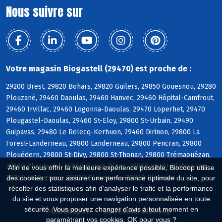
Nous suivre sur
Votre magasin Biogastell (29470) est proche de :
29200 Brest, 29820 Bohars, 29820 Guilers, 29850 Gouesnou, 29280
Plouzané, 29460 Daoulas, 29460 Hanvec, 29460 Hôpital-Camfrout,
29460 Irvillac, 29460 Logonna-Daoulas, 29470 Loperhet, 29470
Plougastel-Daoulas, 29460 St-Eloy, 29800 St-Urbain, 29490
Guipavas, 29480 Le Relecq-Kerhuon, 29460 Dirinon, 29800 La
Forest-Landerneau, 29800 Landerneau, 29800 Pencran, 29800
Plouédern, 29800 St-Divy, 29800 St-Thonan, 29800 Trémaouézan,
29260 Ploudaniel, 29860 Bourg-Blanc, 29860 KerSt-Plabennec,
Afin de vous offrir la meilleure expérience possible, Biocoop utilise
29860 Le Drennec, 29860 Plabennec, 29860 Plouvien
des cookies : pour assurer une performance optimale du site, pour
récolter des statistiques afin d'analyser le trafic et la performance
du site et vous proposer une navigation personnalisée en toute
sécurité. Vous pouvez changer d'avis à tout moment en
Biocoop.fr
Le réseau Biocoop
paramétrant vos cookies. OK pour vous ?