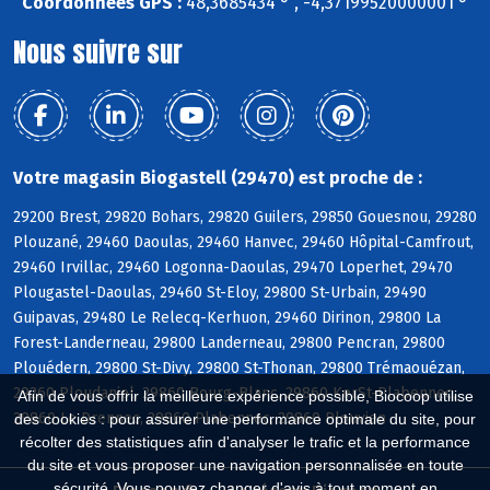
Coordonnées GPS :
48,3685434 ° , -4,37199520000001 °
Nous suivre sur
Votre magasin Biogastell (29470) est proche de :
29200 Brest, 29820 Bohars, 29820 Guilers, 29850 Gouesnou, 29280
Plouzané, 29460 Daoulas, 29460 Hanvec, 29460 Hôpital-Camfrout,
29460 Irvillac, 29460 Logonna-Daoulas, 29470 Loperhet, 29470
Plougastel-Daoulas, 29460 St-Eloy, 29800 St-Urbain, 29490
Guipavas, 29480 Le Relecq-Kerhuon, 29460 Dirinon, 29800 La
Forest-Landerneau, 29800 Landerneau, 29800 Pencran, 29800
Plouédern, 29800 St-Divy, 29800 St-Thonan, 29800 Trémaouézan,
29260 Ploudaniel, 29860 Bourg-Blanc, 29860 KerSt-Plabennec,
Afin de vous offrir la meilleure expérience possible, Biocoop utilise
29860 Le Drennec, 29860 Plabennec, 29860 Plouvien
des cookies : pour assurer une performance optimale du site, pour
récolter des statistiques afin d'analyser le trafic et la performance
du site et vous proposer une navigation personnalisée en toute
sécurité. Vous pouvez changer d'avis à tout moment en