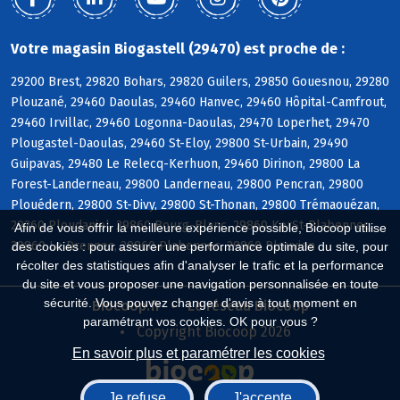
Votre magasin Biogastell (29470) est proche de :
29200 Brest, 29820 Bohars, 29820 Guilers, 29850 Gouesnou, 29280
Plouzané, 29460 Daoulas, 29460 Hanvec, 29460 Hôpital-Camfrout,
29460 Irvillac, 29460 Logonna-Daoulas, 29470 Loperhet, 29470
Plougastel-Daoulas, 29460 St-Eloy, 29800 St-Urbain, 29490
Guipavas, 29480 Le Relecq-Kerhuon, 29460 Dirinon, 29800 La
Forest-Landerneau, 29800 Landerneau, 29800 Pencran, 29800
Plouédern, 29800 St-Divy, 29800 St-Thonan, 29800 Trémaouézan,
29260 Ploudaniel, 29860 Bourg-Blanc, 29860 KerSt-Plabennec,
Afin de vous offrir la meilleure expérience possible, Biocoop utilise
29860 Le Drennec, 29860 Plabennec, 29860 Plouvien
des cookies : pour assurer une performance optimale du site, pour
récolter des statistiques afin d'analyser le trafic et la performance
du site et vous proposer une navigation personnalisée en toute
sécurité. Vous pouvez changer d'avis à tout moment en
Biocoop.fr
Le réseau Biocoop
paramétrant vos cookies. OK pour vous ?
Copyright Biocoop 2026
En savoir plus et paramétrer les cookies
Je refuse
J'accepte