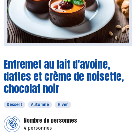
Entremet au lait d'avoine,
dattes et crème de noisette,
chocolat noir
Dessert
Automne
Hiver
Nombre de personnes
4 personnes