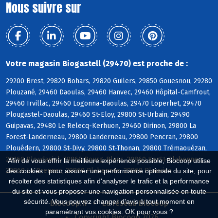
Nous suivre sur
Votre magasin Biogastell (29470) est proche de :
29200 Brest, 29820 Bohars, 29820 Guilers, 29850 Gouesnou, 29280
Plouzané, 29460 Daoulas, 29460 Hanvec, 29460 Hôpital-Camfrout,
29460 Irvillac, 29460 Logonna-Daoulas, 29470 Loperhet, 29470
Plougastel-Daoulas, 29460 St-Eloy, 29800 St-Urbain, 29490
Guipavas, 29480 Le Relecq-Kerhuon, 29460 Dirinon, 29800 La
Forest-Landerneau, 29800 Landerneau, 29800 Pencran, 29800
Plouédern, 29800 St-Divy, 29800 St-Thonan, 29800 Trémaouézan,
29260 Ploudaniel, 29860 Bourg-Blanc, 29860 KerSt-Plabennec,
Afin de vous offrir la meilleure expérience possible, Biocoop utilise
29860 Le Drennec, 29860 Plabennec, 29860 Plouvien
des cookies : pour assurer une performance optimale du site, pour
récolter des statistiques afin d'analyser le trafic et la performance
du site et vous proposer une navigation personnalisée en toute
sécurité. Vous pouvez changer d'avis à tout moment en
Biocoop.fr
Le réseau Biocoop
paramétrant vos cookies. OK pour vous ?
Copyright Biocoop 2026