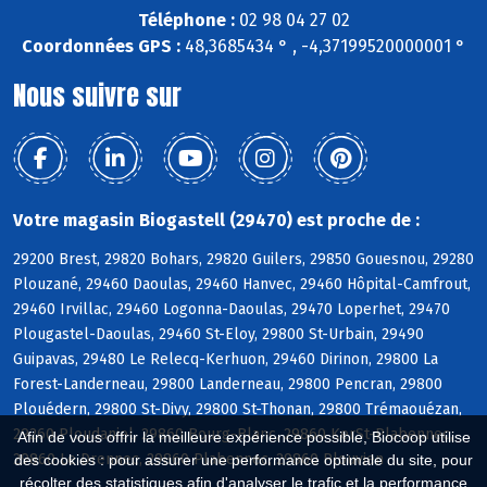
Téléphone :
02 98 04 27 02
Coordonnées GPS :
48,3685434 ° , -4,37199520000001 °
Nous suivre sur
Votre magasin Biogastell (29470) est proche de :
29200 Brest, 29820 Bohars, 29820 Guilers, 29850 Gouesnou, 29280
Plouzané, 29460 Daoulas, 29460 Hanvec, 29460 Hôpital-Camfrout,
29460 Irvillac, 29460 Logonna-Daoulas, 29470 Loperhet, 29470
Plougastel-Daoulas, 29460 St-Eloy, 29800 St-Urbain, 29490
Guipavas, 29480 Le Relecq-Kerhuon, 29460 Dirinon, 29800 La
Forest-Landerneau, 29800 Landerneau, 29800 Pencran, 29800
Plouédern, 29800 St-Divy, 29800 St-Thonan, 29800 Trémaouézan,
29260 Ploudaniel, 29860 Bourg-Blanc, 29860 KerSt-Plabennec,
Afin de vous offrir la meilleure expérience possible, Biocoop utilise
29860 Le Drennec, 29860 Plabennec, 29860 Plouvien
des cookies : pour assurer une performance optimale du site, pour
récolter des statistiques afin d'analyser le trafic et la performance