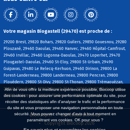
Votre magasin Biogastell (29470) est proche de :
29200 Brest, 29820 Bohars, 29820 Guilers, 29850 Gouesnou, 29280
Plouzané, 29460 Daoulas, 29460 Hanvec, 29460 Hôpital-Camfrout,
29460 Irvillac, 29460 Logonna-Daoulas, 29470 Loperhet, 29470
Plougastel-Daoulas, 29460 St-Eloy, 29800 St-Urbain, 29490
Guipavas, 29480 Le Relecq-Kerhuon, 29460 Dirinon, 29800 La
Forest-Landerneau, 29800 Landerneau, 29800 Pencran, 29800
Plouédern, 29800 St-Divy, 29800 St-Thonan, 29800 Trémaouézan,
29260 Ploudaniel, 29860 Bourg-Blanc, 29860 KerSt-Plabennec,
Afin de vous offrir la meilleure expérience possible, Biocoop utilise
29860 Le Drennec, 29860 Plabennec, 29860 Plouvien
des cookies : pour assurer une performance optimale du site, pour
récolter des statistiques afin d'analyser le trafic et la performance
du site et vous proposer une navigation personnalisée en toute
sécurité. Vous pouvez changer d'avis à tout moment en
Biocoop.fr
Le réseau Biocoop
paramétrant vos cookies. OK pour vous ?
Copyright Biocoop 2026