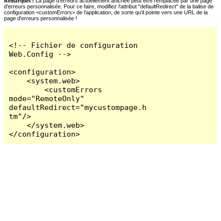
Remarques :
La page d'erreurs actuellement affichée peut être remplacée par une page
d'erreurs personnalisée. Pour ce faire, modifiez l'attribut "defaultRedirect" de la balise de
configuration <customErrors> de l'application, de sorte qu'il pointe vers une URL de la
page d'erreurs personnalisée !
<!-- Fichier de configuration 
Web.Config -->

<configuration>

    <system.web>

        <customErrors 
mode="RemoteOnly" 
defaultRedirect="mycustompage.h
tm"/>

    </system.web>

</configuration>