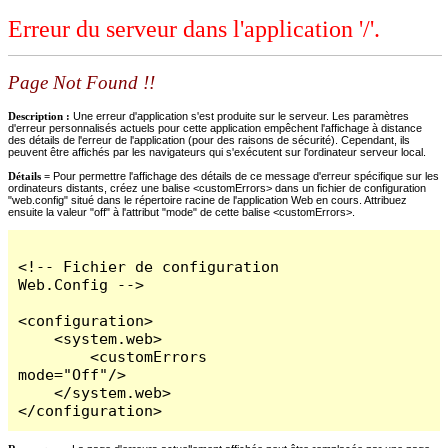
Erreur du serveur dans l'application '/'.
Page Not Found !!
Description :
Une erreur d'application s'est produite sur le serveur. Les paramètres
d'erreur personnalisés actuels pour cette application empêchent l'affichage à distance
des détails de l'erreur de l'application (pour des raisons de sécurité). Cependant, ils
peuvent être affichés par les navigateurs qui s'exécutent sur l'ordinateur serveur local.
Détails =
Pour permettre l'affichage des détails de ce message d'erreur spécifique sur les
ordinateurs distants, créez une balise <customErrors> dans un fichier de configuration
"web.config" situé dans le répertoire racine de l'application Web en cours. Attribuez
ensuite la valeur "off" à l'attribut "mode" de cette balise <customErrors>.
<!-- Fichier de configuration 
Web.Config -->

<configuration>

    <system.web>

        <customErrors 
mode="Off"/>

    </system.web>

</configuration>