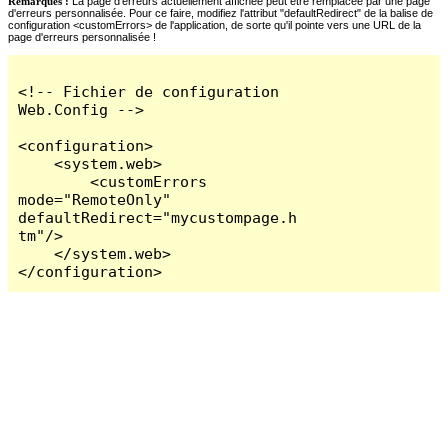
Remarques :
La page d'erreurs actuellement affichée peut être remplacée par une page
d'erreurs personnalisée. Pour ce faire, modifiez l'attribut "defaultRedirect" de la balise de
configuration <customErrors> de l'application, de sorte qu'il pointe vers une URL de la
page d'erreurs personnalisée !
<!-- Fichier de configuration 
Web.Config -->

<configuration>

    <system.web>

        <customErrors 
mode="RemoteOnly" 
defaultRedirect="mycustompage.h
tm"/>

    </system.web>

</configuration>