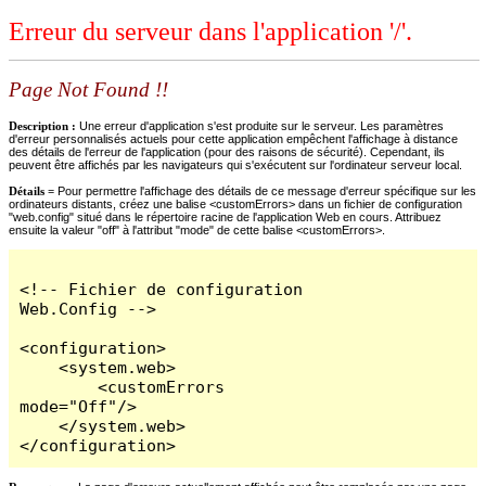
Erreur du serveur dans l'application '/'.
Page Not Found !!
Description :
Une erreur d'application s'est produite sur le serveur. Les paramètres
d'erreur personnalisés actuels pour cette application empêchent l'affichage à distance
des détails de l'erreur de l'application (pour des raisons de sécurité). Cependant, ils
peuvent être affichés par les navigateurs qui s'exécutent sur l'ordinateur serveur local.
Détails =
Pour permettre l'affichage des détails de ce message d'erreur spécifique sur les
ordinateurs distants, créez une balise <customErrors> dans un fichier de configuration
"web.config" situé dans le répertoire racine de l'application Web en cours. Attribuez
ensuite la valeur "off" à l'attribut "mode" de cette balise <customErrors>.
<!-- Fichier de configuration 
Web.Config -->

<configuration>

    <system.web>

        <customErrors 
mode="Off"/>

    </system.web>

</configuration>