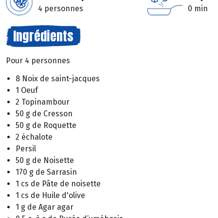
4 personnes
0 min
Ingrédients
Pour 4 personnes
8 Noix de saint-jacques
1 Oeuf
2 Topinambour
50 g de Cresson
50 g de Roquette
2 échalote
Persil
50 g de Noisette
170 g de Sarrasin
1 cs de Pâte de noisette
1 cs de Huile d'olive
1 g de Agar agar