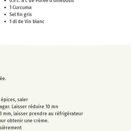
0.5 c. à c de Purée d’umébosis
1 Curcuma
Sel fin gris
1 dl de Vin blanc
ée.
 épices, saler
agar. Laisser réduire 10 mn
 3 mm, laisser prendre au réfrigérateur
pour obtenir une crème.
ssièrement