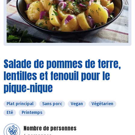
Salade de pommes de terre,
lentilles et fenouil pour le
pique-nique
Plat principal
Sans porc
Vegan
Végétarien
Eté
Printemps
Nombre de personnes