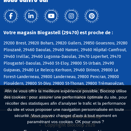
Votre magasin Biogastell (29470) est proche de :
29200 Brest, 29820 Bohars, 29820 Guilers, 29850 Gouesnou, 29280
Plouzané, 29460 Daoulas, 29460 Hanvec, 29460 Hôpital-Camfrout,
29460 Irvillac, 29460 Logonna-Daoulas, 29470 Loperhet, 29470
Plougastel-Daoulas, 29460 St-Eloy, 29800 St-Urbain, 29490
Guipavas, 29480 Le Relecq-Kerhuon, 29460 Dirinon, 29800 La
Forest-Landerneau, 29800 Landerneau, 29800 Pencran, 29800
Plouédern, 29800 St-Divy, 29800 St-Thonan, 29800 Trémaouézan,
29260 Ploudaniel, 29860 Bourg-Blanc, 29860 KerSt-Plabennec,
Afin de vous offrir la meilleure expérience possible, Biocoop utilise
29860 Le Drennec, 29860 Plabennec, 29860 Plouvien
des cookies : pour assurer une performance optimale du site, pour
récolter des statistiques afin d'analyser le trafic et la performance
du site et vous proposer une navigation personnalisée en toute
sécurité. Vous pouvez changer d'avis à tout moment en
Biocoop.fr
Le réseau Biocoop
paramétrant vos cookies. OK pour vous ?
Copyright Biocoop 2026