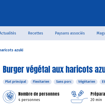
Actualités
Recettes
Paysans associés
Maga
haricots azuki
Burger végétal aux haricots az
Plat principal
Flexitarien
Sans porc
Végétarien
E
Nombre de personnes
Prépara
4 personnes
20 min