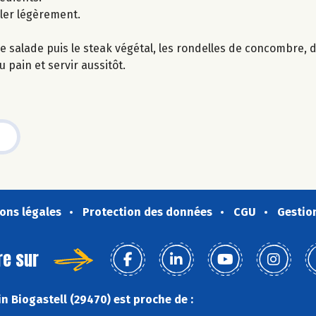
ller légèrement.
de salade puis le steak végétal, les rondelles de concombre, d
 pain et servir aussitôt.
ons légales
Protection des données
CGU
Gestio
re sur
n Biogastell (29470) est proche de :