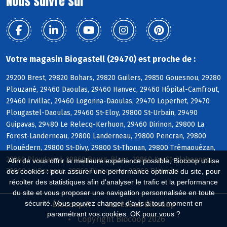
Nous suivre sur
Votre magasin Biogastell (29470) est proche de :
29200 Brest, 29820 Bohars, 29820 Guilers, 29850 Gouesnou, 29280
Plouzané, 29460 Daoulas, 29460 Hanvec, 29460 Hôpital-Camfrout,
29460 Irvillac, 29460 Logonna-Daoulas, 29470 Loperhet, 29470
Plougastel-Daoulas, 29460 St-Eloy, 29800 St-Urbain, 29490
Guipavas, 29480 Le Relecq-Kerhuon, 29460 Dirinon, 29800 La
Forest-Landerneau, 29800 Landerneau, 29800 Pencran, 29800
Plouédern, 29800 St-Divy, 29800 St-Thonan, 29800 Trémaouézan,
29260 Ploudaniel, 29860 Bourg-Blanc, 29860 KerSt-Plabennec,
Afin de vous offrir la meilleure expérience possible, Biocoop utilise
29860 Le Drennec, 29860 Plabennec, 29860 Plouvien
des cookies : pour assurer une performance optimale du site, pour
récolter des statistiques afin d'analyser le trafic et la performance
du site et vous proposer une navigation personnalisée en toute
sécurité. Vous pouvez changer d'avis à tout moment en
Biocoop.fr
Le réseau Biocoop
paramétrant vos cookies. OK pour vous ?
Copyright Biocoop 2026