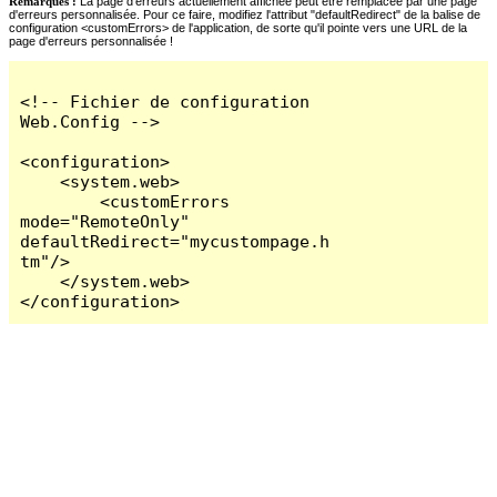
Remarques :
La page d'erreurs actuellement affichée peut être remplacée par une page
d'erreurs personnalisée. Pour ce faire, modifiez l'attribut "defaultRedirect" de la balise de
configuration <customErrors> de l'application, de sorte qu'il pointe vers une URL de la
page d'erreurs personnalisée !
<!-- Fichier de configuration 
Web.Config -->

<configuration>

    <system.web>

        <customErrors 
mode="RemoteOnly" 
defaultRedirect="mycustompage.h
tm"/>

    </system.web>

</configuration>