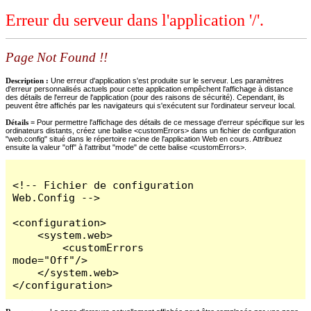
Erreur du serveur dans l'application '/'.
Page Not Found !!
Description :
Une erreur d'application s'est produite sur le serveur. Les paramètres
d'erreur personnalisés actuels pour cette application empêchent l'affichage à distance
des détails de l'erreur de l'application (pour des raisons de sécurité). Cependant, ils
peuvent être affichés par les navigateurs qui s'exécutent sur l'ordinateur serveur local.
Détails =
Pour permettre l'affichage des détails de ce message d'erreur spécifique sur les
ordinateurs distants, créez une balise <customErrors> dans un fichier de configuration
"web.config" situé dans le répertoire racine de l'application Web en cours. Attribuez
ensuite la valeur "off" à l'attribut "mode" de cette balise <customErrors>.
<!-- Fichier de configuration 
Web.Config -->

<configuration>

    <system.web>

        <customErrors 
mode="Off"/>

    </system.web>

</configuration>