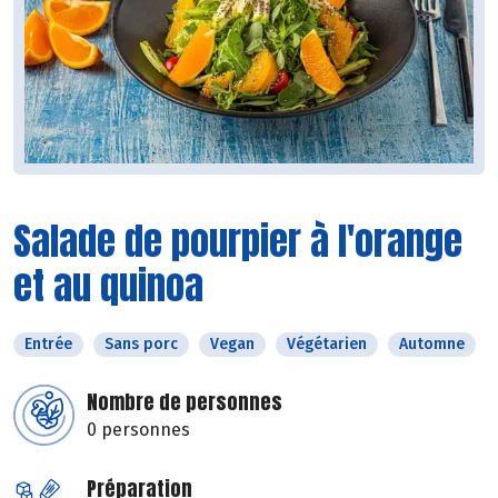
Salade de pourpier à l'orange
et au quinoa
Entrée
Sans porc
Vegan
Végétarien
Automne
Nombre de personnes
0 personnes
Préparation