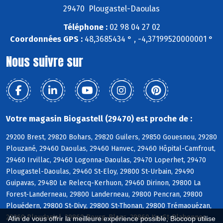
29470 Plougastel-Daoulas
Téléphone :
02 98 04 27 02
Coordonnées GPS :
48,3685434 ° , -4,37199520000001 °
Nous suivre sur
Votre magasin Biogastell (29470) est proche de :
29200 Brest, 29820 Bohars, 29820 Guilers, 29850 Gouesnou, 29280
Plouzané, 29460 Daoulas, 29460 Hanvec, 29460 Hôpital-Camfrout,
29460 Irvillac, 29460 Logonna-Daoulas, 29470 Loperhet, 29470
Plougastel-Daoulas, 29460 St-Eloy, 29800 St-Urbain, 29490
Guipavas, 29480 Le Relecq-Kerhuon, 29460 Dirinon, 29800 La
Forest-Landerneau, 29800 Landerneau, 29800 Pencran, 29800
Plouédern, 29800 St-Divy, 29800 St-Thonan, 29800 Trémaouézan,
29260 Ploudaniel, 29860 Bourg-Blanc, 29860 KerSt-Plabennec,
Afin de vous offrir la meilleure expérience possible, Biocoop utilise