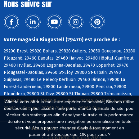
Nous suivre sur
Votre magasin Biogastell (29470) est proche de :
29200 Brest, 29820 Bohars, 29820 Guilers, 29850 Gouesnou, 29280
Plouzané, 29460 Daoulas, 29460 Hanvec, 29460 Hôpital-Camfrout,
29460 Irvillac, 29460 Logonna-Daoulas, 29470 Loperhet, 29470
Plougastel-Daoulas, 29460 St-Eloy, 29800 St-Urbain, 29490
Guipavas, 29480 Le Relecq-Kerhuon, 29460 Dirinon, 29800 La
Forest-Landerneau, 29800 Landerneau, 29800 Pencran, 29800
Plouédern, 29800 St-Divy, 29800 St-Thonan, 29800 Trémaouézan,
29260 Ploudaniel, 29860 Bourg-Blanc, 29860 KerSt-Plabennec,
Afin de vous offrir la meilleure expérience possible, Biocoop utilise
29860 Le Drennec, 29860 Plabennec, 29860 Plouvien
des cookies : pour assurer une performance optimale du site, pour
récolter des statistiques afin d'analyser le trafic et la performance
du site et vous proposer une navigation personnalisée en toute
sécurité. Vous pouvez changer d'avis à tout moment en
Biocoop.fr
Le réseau Biocoop
paramétrant vos cookies. OK pour vous ?
Copyright Biocoop 2026