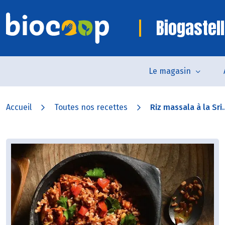
Biogastell
Le magasin
Accueil
Toutes nos recettes
Riz massala à la Sri..