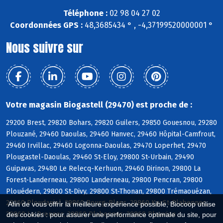
Téléphone :
02 98 04 27 02
Coordonnées GPS :
48,3685434 ° , -4,37199520000001 °
Nous suivre sur
Votre magasin Biogastell (29470) est proche de :
29200 Brest, 29820 Bohars, 29820 Guilers, 29850 Gouesnou, 29280
Plouzané, 29460 Daoulas, 29460 Hanvec, 29460 Hôpital-Camfrout,
29460 Irvillac, 29460 Logonna-Daoulas, 29470 Loperhet, 29470
Plougastel-Daoulas, 29460 St-Eloy, 29800 St-Urbain, 29490
Guipavas, 29480 Le Relecq-Kerhuon, 29460 Dirinon, 29800 La
Forest-Landerneau, 29800 Landerneau, 29800 Pencran, 29800
Plouédern, 29800 St-Divy, 29800 St-Thonan, 29800 Trémaouézan,
29260 Ploudaniel, 29860 Bourg-Blanc, 29860 KerSt-Plabennec,
Afin de vous offrir la meilleure expérience possible, Biocoop utilise
29860 Le Drennec, 29860 Plabennec, 29860 Plouvien
des cookies : pour assurer une performance optimale du site, pour