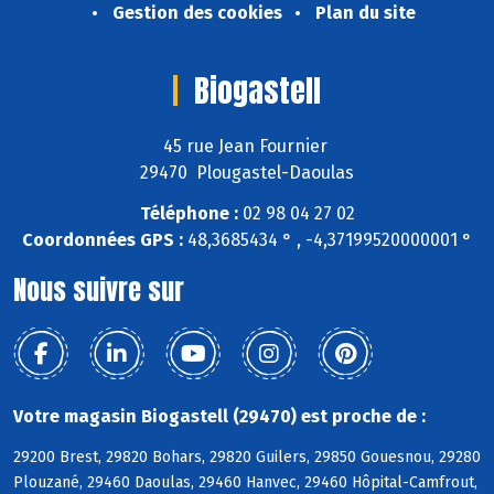
Gestion des cookies
Plan du site
Biogastell
45 rue Jean Fournier
29470 Plougastel-Daoulas
Téléphone :
02 98 04 27 02
Coordonnées GPS :
48,3685434 ° , -4,37199520000001 °
Nous suivre sur
Votre magasin Biogastell (29470) est proche de :
29200 Brest, 29820 Bohars, 29820 Guilers, 29850 Gouesnou, 29280
Plouzané, 29460 Daoulas, 29460 Hanvec, 29460 Hôpital-Camfrout,